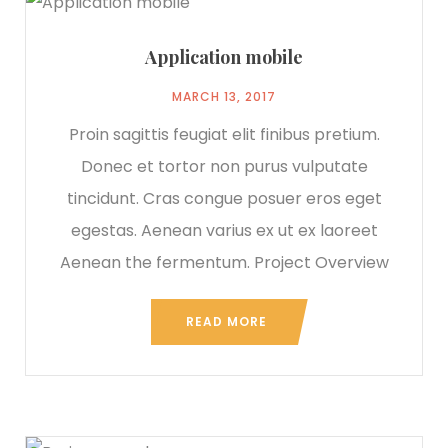
Application mobile
MARCH 13, 2017
Proin sagittis feugiat elit finibus pretium.
Donec et tortor non purus vulputate
tincidunt. Cras congue posuer eros eget
egestas. Aenean varius ex ut ex laoreet
Aenean the fermentum. Project Overview
READ MORE