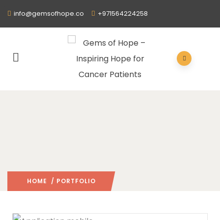
info@gemsofhope.co
+971564224258
HOME
/ PORTFOLIO