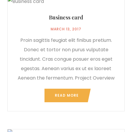
Business card
MARCH 13, 2017
Proin sagittis feugiat elit finibus pretium.
Donec et tortor non purus vulputate
tincidunt. Cras congue posuer eros eget
egestas. Aenean varius ex ut ex laoreet
Aenean the fermentum. Project Overview
READ MORE