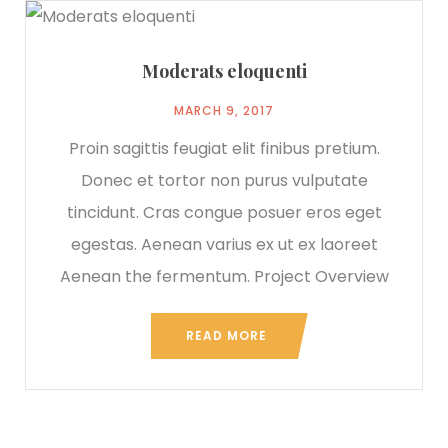
Moderats eloquenti
MARCH 9, 2017
Proin sagittis feugiat elit finibus pretium.
Donec et tortor non purus vulputate
tincidunt. Cras congue posuer eros eget
egestas. Aenean varius ex ut ex laoreet
Aenean the fermentum. Project Overview
READ MORE