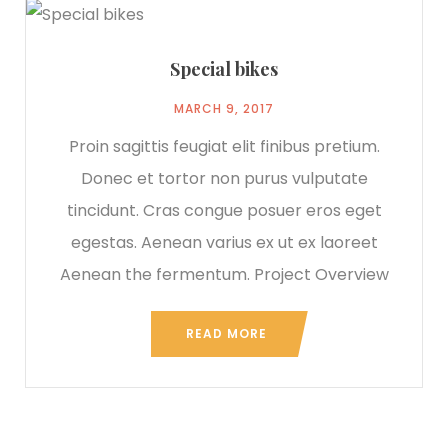
Special bikes
MARCH 9, 2017
Proin sagittis feugiat elit finibus pretium.
Donec et tortor non purus vulputate
tincidunt. Cras congue posuer eros eget
egestas. Aenean varius ex ut ex laoreet
Aenean the fermentum. Project Overview
READ MORE